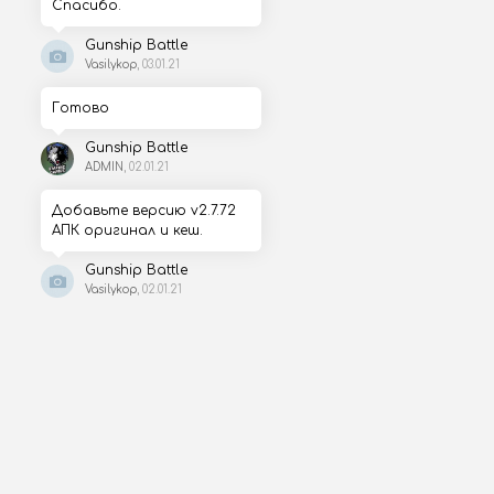
Спасибо.
Gunship Battle
Vasilykop
, 03.01.21
Готово
Gunship Battle
ADMIN
, 02.01.21
Добавьте версию v2.7.72
АПК оригинал и кеш.
Gunship Battle
Vasilykop
, 02.01.21