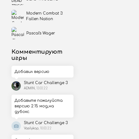
Modern Combat 3:
Fallen Nation
Pascal's Wager
Комментируют
игры
Добавил версию
Stunt Car Challenge 3
ADMIN
, 13.03.22
Добавьте пожалуйста
версию 2.15 мод,на
дубокс.
Stunt Car Challenge 3
Vasilykop
, 10.03.22