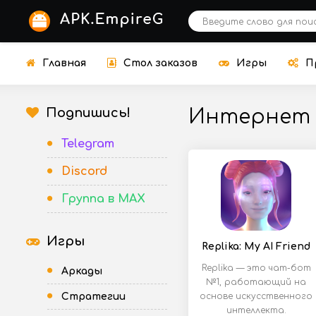
Главная
Стол заказов
Игры
П
Подпишись!
Интернет
Telegram
Discord
Группа в MAX
Игры
Replika: My AI Friend
Replika — это чат-бот
Аркады
№1, работающий на
Стратегии
основе искусственного
интеллекта.