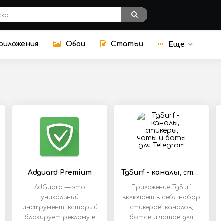
риложения
Обои
Статьи
Еще
Adguard Premium
TgSurf - каналы, стикеры, чаты и боты для Telegram
AdGuard — это
Приложение TgSurf
уникальный
включает в себя набор
инструмент, который
стикеров, каналов,
блокирует рекламу в
ботов и чатов для