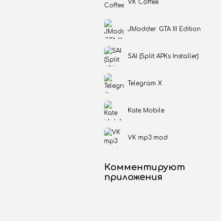
VK Coffee
JModder: GTA III Edition
SAI (Split APKs Installer)
Telegram X
Kate Mobile
VK mp3 mod
Комментируют
приложения