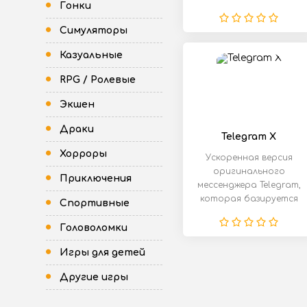
Гонки
Присоединяйтесь к
Симуляторы
Казуальные
RPG / Ролевые
Экшен
Драки
Telegram X
Хорроры
Ускоренная версия
оригинального
Приключения
мессенджера Telegram,
которая базируется
Спортивные
на TDLib (Telegram
Головоломки
Игры для детей
Другие игры