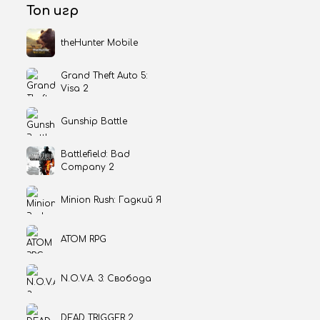
Топ игр
theHunter Mobile
Grand Theft Auto 5:
Visa 2
Gunship Battle
Battlefield: Bad
Company 2
Minion Rush: Гадкий Я
ATOM RPG
N.O.V.A. 3: Свобода
DEAD TRIGGER 2