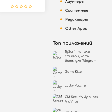
Лаунчеры
модификация сильно
отличается от
Системные
оригинала
Редакторы
Other Apps
Топ приложений
TgSurf - каналы,
стикеры, чаты и
боты для Telegram
Game Killer
Lucky Patcher
CM Security AppLock
AntiVirus