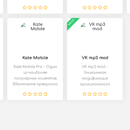
приложениях и
популярного
браузерах даже без
MOD
Kate Mobile
VK mp3 mod
Kate Mobile Pro – Один
VK mp3 mod -
из наиболее
Уникальная
популярных клиентов
модификация
ВКонтакте прекрасно
оригинального
справляется с
клиента VK. Здесь вы
сможете изменить
множество