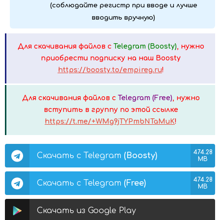
(соблюдайте регистр при вводе и лучше
вводить вручную)
Для скачивания файлов с
Telegram (Boosty)
, нужно
приобрести подписку на наш Boosty
https://boosty.to/empireg.ru
!
Для скачивания файлов с
Telegram (Free)
, нужно
вступить в группу по этой ссылке
https://t.me/+WMg9jTYPmbNTaMuK
!
474.28
Скачать с Telegram
(Boosty)
MB
474.28
Скачать с Telegram
(Free)
MB
Скачать из Google Play