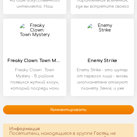
на базе искусственного
параллельная вселенная,
интеллекта. Наш
где вы встретите своего
единственного в своем
Freaky Clown: Town Mystery
Enemy Strike
Freaky Clown : Town
Enemy Strike - это шутер
Mystery - В районе
от первого лица - вновь
появился жуткий клоун,
инопланетяне атакуют
который посреди ночи
планету Земля, и уже
ищет легкую
Комментировать
Информация
Посетители, находящиеся в группе
Гости
, не