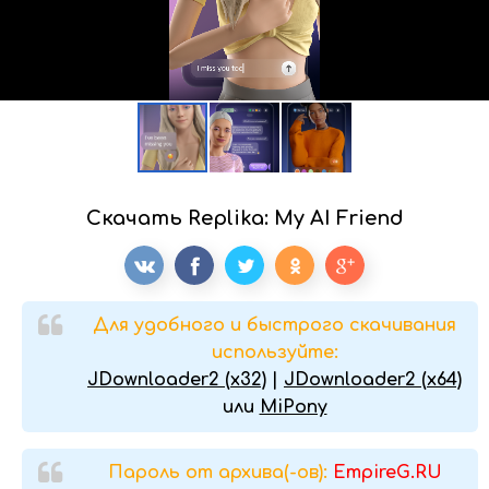
Скачать Replika: My AI Friend
Для удобного и быстрого скачивания
используйте:
JDownloader2 (x32)
|
JDownloader2 (x64)
или
MiPony
Пароль от архива(-ов):
EmpireG.RU