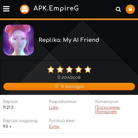
Replika: My AI Friend
0
голосов
В закладки
Версия
Разработчик
Категория
11.21.2
Luka
Программы
,
Интернет
Версия андроид
Русский язык
9.0 +
Есть