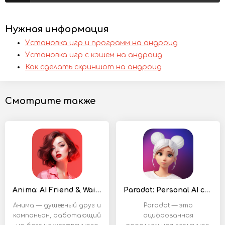
Нужная информация
Установка игр и программ на андроид
Установка игр с кэшем на андроид
Как сделать скриншот на андроид
Смотрите также
Anima: AI Friend & Waifu Chat
Paradot: Personal AI chat
Анима — душевный друг и
Paradot — это
компаньон, работающий
оцифрованная