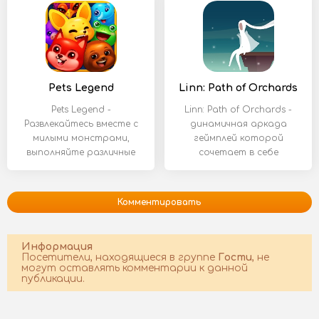
Pets Legend
Linn: Path of Orchards
Pets Legend -
Linn: Path of Orchards -
Развлекайтесь вместе с
динамичная аркада
милыми монстрами,
геймплей которой
выполняйте различные
сочетает в себе
задания и отлично
элементы экшена и
Комментировать
Информация
Посетители, находящиеся в группе
Гости
, не
могут оставлять комментарии к данной
публикации.