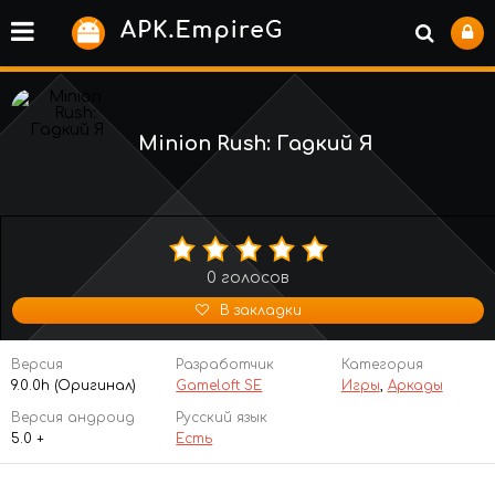
Minion Rush: Гадкий Я
0
голосов
В закладки
Версия
Разработчик
Категория
9.0.0h (Оригинал)
Gameloft SE
Игры
,
Аркады
Версия андроид
Русский язык
5.0 +
Есть