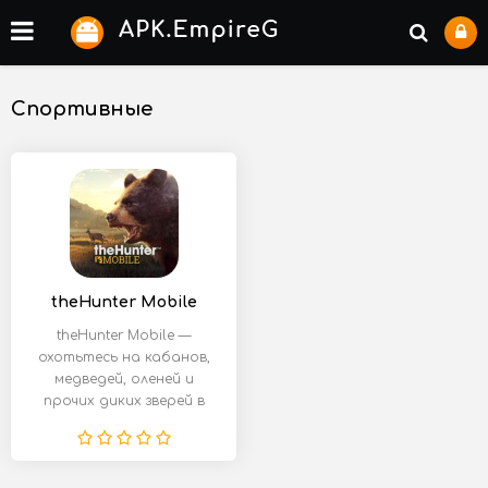
Спортивные
theHunter Mobile
theHunter Mobile —
охотьтесь на кабанов,
медведей, оленей и
прочих диких зверей в
этом