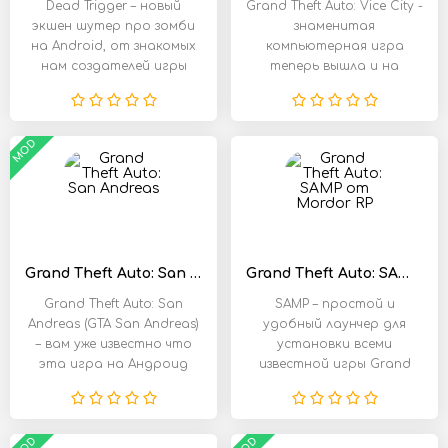
Dead Trigger – новый
Grand Theft Auto: Vice City -
экшен шутер про зомби
знаменитая
на Android, от знакомых
компьютерная игра
нам создателей игры
теперь вышла и на
SHADOWGUN!
Андроид, благодаря
MOD
Grand Theft Auto: San Andreas
Grand Theft Auto: SAMP от Mordor RP
Grand Theft Auto: San
SAMP – простой и
Andreas (GTA San Andreas)
удобный лаунчер для
– вам уже известно что
установки всеми
эта игра на Андроид
известной игры Grand
перешла
Theft Auto: San Andreas