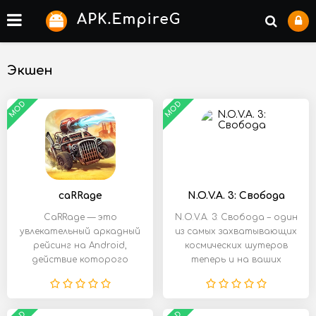
Экшен
MOD
MOD
caRRage
N.O.V.A. 3: Свобода
CaRRage — это
N.O.V.A. 3: Свобода – один
увлекательный аркадный
из самых захватывающих
рейсинг на Android,
космических шутеров
действие которого
теперь и на ваших
происходит в
android