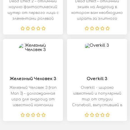
Dead Effect 2 – отличный
Dead Effect – отличный
научно-фантастический
экшен на Андроид в
шутер от первого лица с
котором вам необходимо
элементами ролевой
играть за элитного
игры, с
члена
Железный Человек 3
Overkill 3
Железный Человек 3 (Iron
Overkill - широко
Man 3) – долгожданная
известный и популярный
игра для андроид от
тир от студии
известной кампании
Craneball, выпустившей в
Gameloft по
свет немало