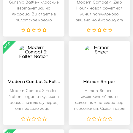
Gunship Battle – классные
Modern Combat 4: Zero
верталетики на
Hour - новая сюжетная
Андроид. Вы сядете в
линия популярного
пилотское кресло
экшена на Андроид от
боевого вертолета, и
компании
MOD
Modern Combat 3: Fallen Nation
Hitman Sniper
Modern Combat 3: Fallen
Hitman: Sniper –
Nation - один из лучших и
великолепный тир с
реалистичных шутеров,
известным по серии игр
от первого лица -
персонажем. Сюжет игры
Modern
разворачивается в