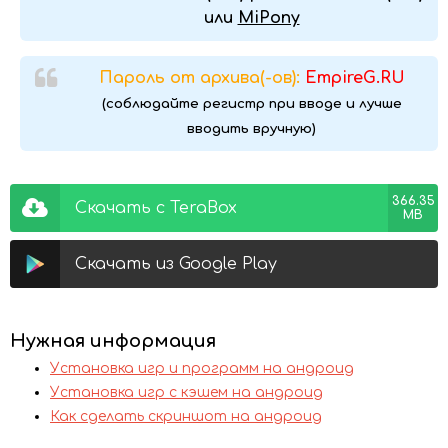
или
MiPony
Пароль от архива(-ов):
EmpireG.RU
(соблюдайте регистр при вводе и лучше
вводить вручную)
366.35
Скачать с TeraBox
MB
Скачать из Google Play
Нужная информация
Установка игр и программ на андроид
Установка игр с кэшем на андроид
Как сделать скриншот на андроид