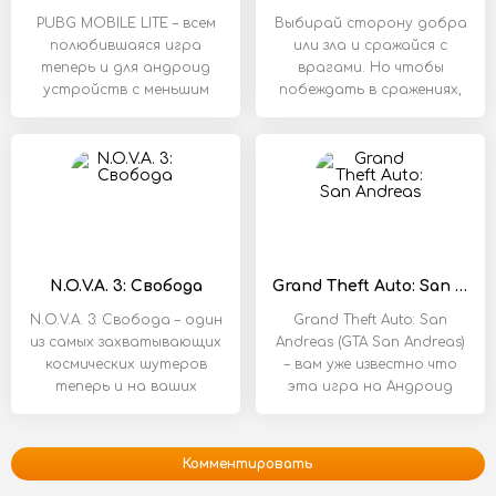
PUBG MOBILE LITE – всем
Выбирай сторону добра
полюбившаяся игра
или зла и сражайся с
теперь и для андроид
врагами. Но чтобы
устройств с меньшим
побеждать в сражениях,
объемом памяти.
важно не только
N.O.V.A. 3: Свобода
Grand Theft Auto: San Andreas
N.O.V.A. 3: Свобода – один
Grand Theft Auto: San
из самых захватывающих
Andreas (GTA San Andreas)
космических шутеров
– вам уже известно что
теперь и на ваших
эта игра на Андроид
android
перешла
Комментировать