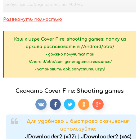
Требуется свободного места: 400 Mb
16.02.2022 - Изменения не указаны.
Развернуть полностью
Кэш к игре Cover Fire: shooting games: папку из
архива распаковать в /Android/
obb
/
- должно получится так
/Android/obb/com.generagames.resistance/
- установить apk, запустить игру!
Скачать Cover Fire: Shooting games
Для удобного и быстрого скачивания
используйте:
JDownloader2 (x32)
|
JDownloader2 (x64)