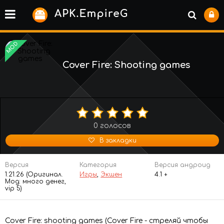
MOD
Cover Fire: Shooting games
0
голосов
В закладки
Версия
Категория
Версия андроид
1.21.26 (Оригинал.
Игры
,
Экшен
4.1 +
Мод: много денег,
vip 5)
Cover Fire: shooting games (Cover Fire - стреляй чтобы