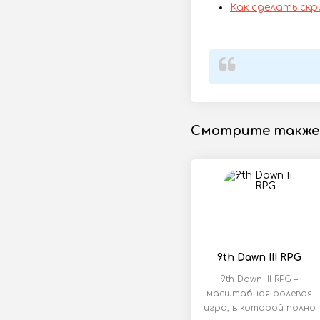
Как сделать ск
Смотрите также
9th Dawn III RPG
9th Dawn III RPG –
масштабная ролевая
игра, в которой полно