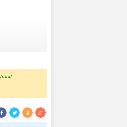
/
obb
/