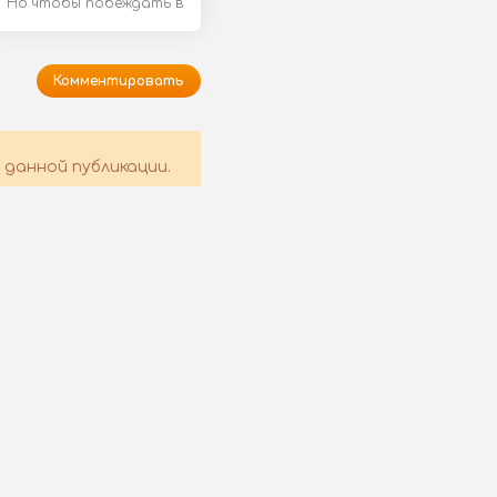
Но чтобы побеждать в
сражениях, важно не
только
Комментировать
 данной публикации.