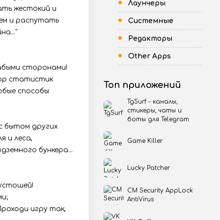
Лаунчеры
вать жестокий и
цем и распутать
Системные
а..."
Редакторы
Other Apps
лабыми сторонами!
бор статистик
Топ приложений
обые способы
TgSurf - каналы,
стикеры, чаты и
боты для Telegram
 с бытом других
 и леса,
Game Killer
земного бункера...
Lucky Patcher
устошей!
CM Security AppLock
и;
AntiVirus
роходи игру так,