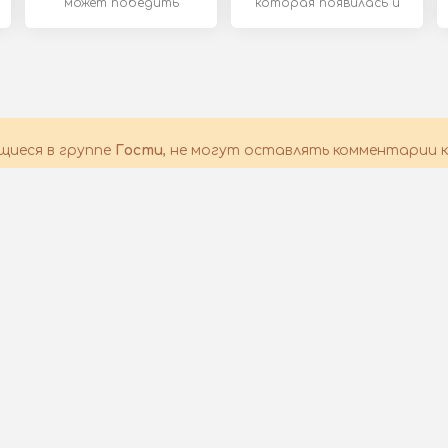
может победить
которая появилась и
многочисленных врагов
на
и
щиеся в группе
Гости
, не могут оставлять комментарии к