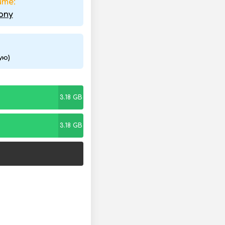
йте:
ony
ую)
3.18 GB
3.18 GB