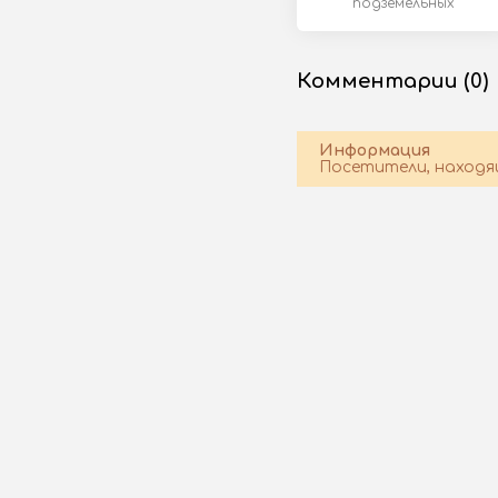
подземельных
лабиринтов и
комбинаций.
Комментарии (0)
Информация
Посетители, находя