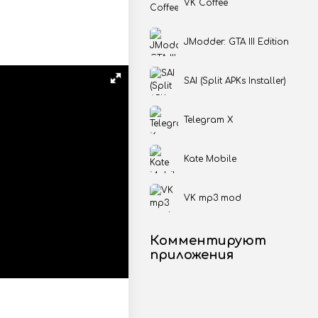
VK Coffee
JModder: GTA III Edition
SAI (Split APKs Installer)
Telegram X
Kate Mobile
VK mp3 mod
Комментируют
приложения