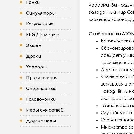
Гонки
ударами. Вы - один
загадочный мир Со
Симуляторы
зловещий заговор, 
Казуальные
Особенности ATOM
RPG / Ролевые
Возможность с
Экшен
Сбалансирова
обещает уника
Драки
прохождения з
Хорроры
Десятки навык
Увлекательный
Приключения
выживших в от
Спортивные
наводнённые о
или просто за
Головоломки
Тактические п
Игры для детей
Случайные вс
Сотни тщател
Другие игры
Множество за