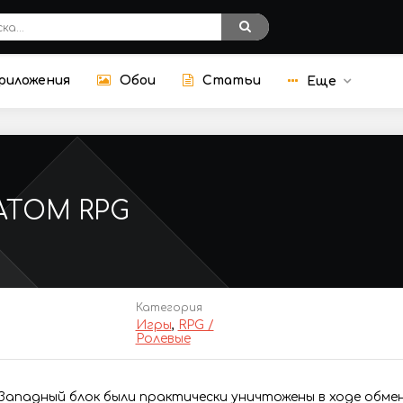
риложения
Обои
Статьи
Еще
ATOM RPG
Категория
Игры
,
RPG /
Ролевые
 Западный блок были практически уничтожены в ходе обме