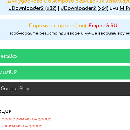
Для удобного и быстрого скачивания использу
JDownloader2 (x32)
|
JDownloader2 (x64)
или
MiP
Пароль от архива(-ов):
EmpireG.RU
(соблюдайте регистр при вводе и лучше вводить вручн
TeraBox
MultiUP
Google Play
ация
и программ на андроид
с кэшем на андроид