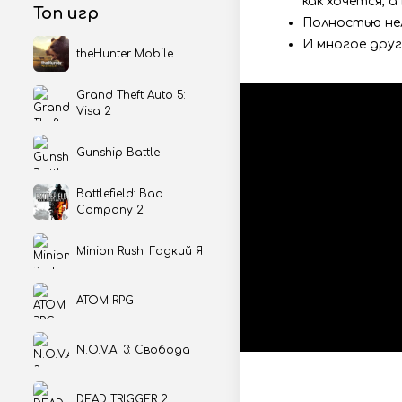
как хочется, а
Топ игр
Полностью не
И многое друг
theHunter Mobile
Grand Theft Auto 5:
Visa 2
Gunship Battle
Battlefield: Bad
Company 2
Minion Rush: Гадкий Я
ATOM RPG
N.O.V.A. 3: Свобода
DEAD TRIGGER 2