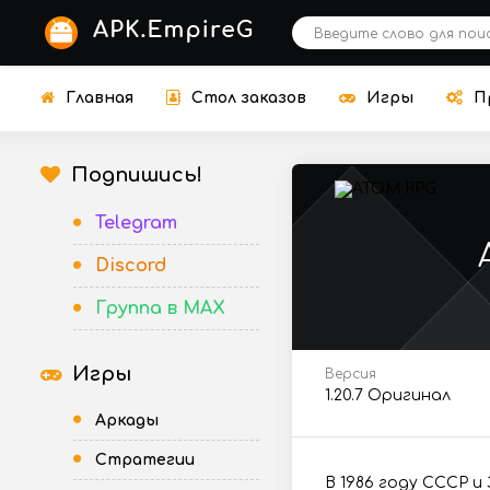
Главная
Стол заказов
Игры
П
Подпишись!
Telegram
Discord
Группа в MAX
Игры
Версия
1.20.7 Оригинал
Аркады
Стратегии
В 1986 году СССР и