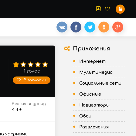
Приложения
Интернет
1
голос
Мультимедиа
В закладки
Социальные сети
Офисные
Версия андроид
Навигаторы
4.4 +
Обои
Развлечения
на ядерными