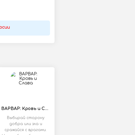
рсии
ВАРВАР: Кровь и Слава
Выбирай сторону
добра или зла и
сражайся с врагами.