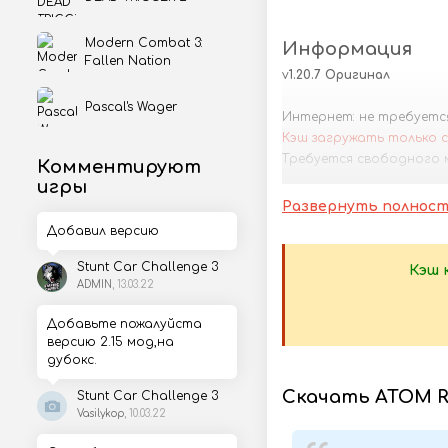
Modern Combat 3:
Информация
Fallen Nation
v
1.20.7 Оригинал
Pascal's Wager
Интернет: не требуетс
Кэш загружать только с
Требуется свободного 
Комментируют
игры
3.11.2021 - Изменения не у
Развернуть полнос
Добавил версию
Stunt Car Challenge 3
Кэш 
ADMIN
, 13.03.22
Добавьте пожалуйста
версию 2.15 мод,на
дубокс.
Скачать ATOM 
Stunt Car Challenge 3
Vasilykop
, 10.03.22