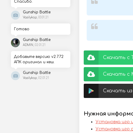
Спасибо.
Gunship Battle
Vasilykop
, 03.01.21
Готово
Gunship Battle
ADMIN
, 02.01.21
Добавьте версию v2.7.72
Скачать с 
АПК оригинал и кеш.
Gunship Battle
Скачать с 
Vasilykop
, 02.01.21
Скачать из 
Нужная информ
Установка игр 
Установка игр 