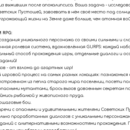
 из выживших после апокалипсиса. Ваша задача - исследо
ветских Пустошей, завоевать в нём своё место под солн
угрожающий жизни на Земле даже больше, чем атомная войн
 RPG:
оздания уникального персонажа со своими сильными и с
нная ролевая система, вдохновлённая GURPS: каждый на
льный способ прохождения игры, отдельные диалоги и ос
аданий!
ов - от взлома до азартных игр!
 игровой процесс на самых разных локациях: познакомься
строенном из пепла старого мира поселении, посети поля
пасными мутантами, брось вызов довоенным секретам под
ймись рыбалкой у живописного пруда.
ошаговые бои.
тречи с опасными и удивительными жителями Советских П
ьно проработанных диалогов с уникальными персонажам
даний с альтернативными возможностями прохождения. П