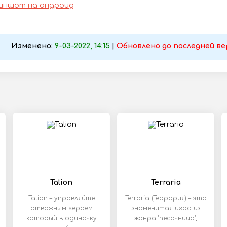
риншот на андроид
Изменено:
9-03-2022, 14:15
|
Обновлено до последней ве
Talion
Terraria
Talion – управляйте
Terraria (Террария) – это
отважным героем
знаменитая игра из
который в одиночку
жанра "песочница",