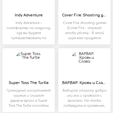
Indy Adventure
Cover Fire: Shooting games
Indy Adventure –
Cover Fire: shooting games
платформер на андроид,
(Cover Fire - стреляй
где вы будете
чтобы убить) - В этой
путешествовать по
игре вам придется
опасным джунглям. В
возглавить
этой
Suрer Toss The Turtle
ВАРВАР: Кровь и Слава
Громадный ассортимент
Выбирай сторону добра
оружия и слишком
или зла и сражайся с
дерзкие враги в Super
врагами. Но чтобы
Toss The Turtle способны
побеждать в сражениях,
важно не только