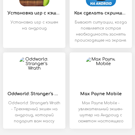
Установка игр с кэшем на андроид
Как сделать скриншот на андроид
Установка игр с кэшем
Бывают ситуации, когда
на андроид
появляется острая
необходимость заснять
происходящее на экране.
Такой снимок
Oddworld: Stranger's Wrath
Max Payne Mobile
Oddworld: Stranger's Wrath
Max Payne Mobile -
- Трехмерный экшен на
увлекательный экшен-
андроид, который
шутер на Андроид с
подарит вам массу
сюжетом настоящего
кино боевика. В этой