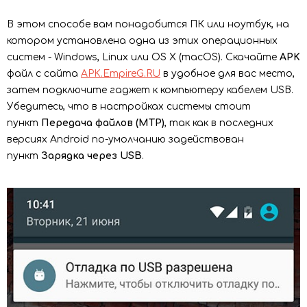
В этом способе вам понадобится ПК или ноутбук, на
котором установлена одна из этих операционных
систем - Windows, Linux или OS X (macOS). Скачайте
APK
файл с сайта
APK.EmpireG.RU
в удобное для вас место,
затем подключите гаджет к компьютеру кабелем USB.
Убедитесь, что в настройках системы стоит
пункт
Передача файлов (MTP)
, так как в последних
версиях Android по-умолчанию задействован
пункт
Зарядка через USB
.