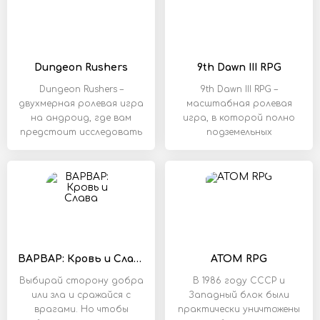
Dungeon Rushers
9th Dawn III RPG
Dungeon Rushers –
9th Dawn III RPG –
двухмерная ролевая игра
масштабная ролевая
на андроид, где вам
игра, в которой полно
предстоит исследовать
подземельных
пыльные
лабиринтов и
комбинаций.
ВАРВАР: Кровь и Слава
ATOM RPG
Выбирай сторону добра
В 1986 году СССР и
или зла и сражайся с
Западный блок были
врагами. Но чтобы
практически уничтожены