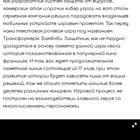
как разработчик систем защиты от вирусов,
хаккерских атак и прочих кибер угроз, но вот столь
серьезная компания решила порадовать владельцев
мобильных устройств игровым проектом. Так перед
нами текстовая ролевая игра под названием
Трансформеры: Бамблби. Защитник, как не трудно
догадаться в основу сюжета данной игры легла
история позаимствованная в популярной кино
франшизе. И так, вас ждет продолжительная
сюжетная линия состоящая из 17 глав, при этом
развитие истории будет зависеть лишь от ваших
решений, так же стоит отметить наличие более
десятка различных концовок. Игровой процесс же
построен на взаимодействии главного героя со
многочисленными персонажами.