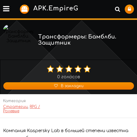
Трансформеры: Бамблби.
Защитник
0
голосов
В закладки
Категория
Стратегии
,
RPG /
Ролевые
Компания Kaspersky Lab в большей степени известна