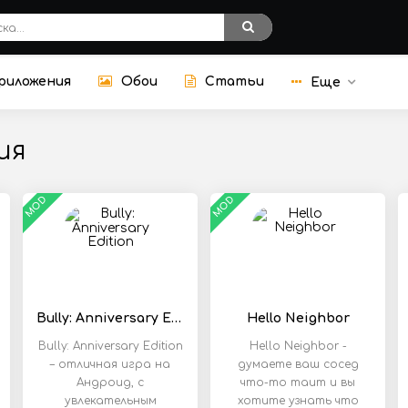
риложения
Обои
Статьи
Еще
ия
MOD
MOD
Bully: Anniversary Edition
Hello Neighbor
Bully: Anniversary Edition
Hello Neighbor -
– отличная игра на
думаете ваш сосед
Андроид, с
что-то таит и вы
увлекательным
хотите узнать что