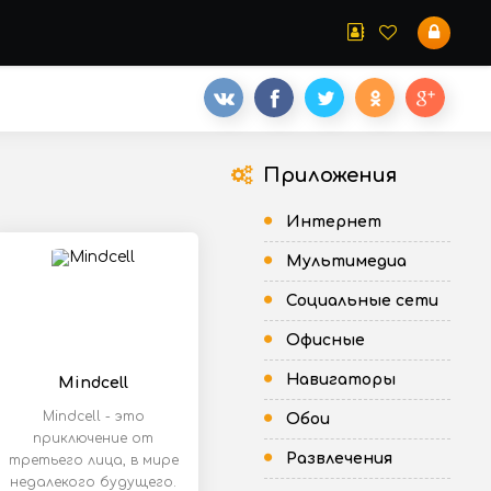
Приложения
Интернет
Мультимедиа
Социальные сети
Офисные
Навигаторы
Mindcell
Mindcell - это
Обои
приключение от
Развлечения
третьего лица, в мире
недалекого будущего.