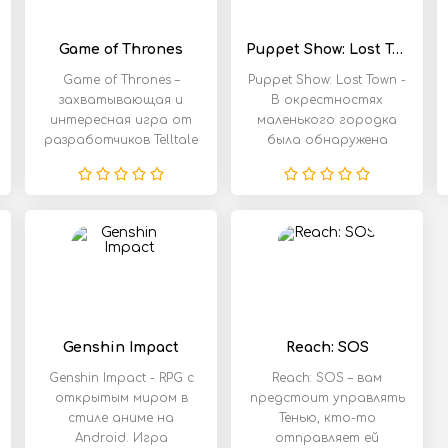
Game of Thrones
Puppet Show: Lost Town
Game of Thrones –
Puppet Show: Lost Town -
захватывающая и
В окрестностях
интересная игра от
маленького городка
разработчиков Telltale
была обнаружена
Games, состоящая из
необычная пещера. По
Genshin Impact
Reach: SOS
Genshin Impact - RPG с
Reach: SOS – вам
открытым миром в
предстоит управлять
стиле аниме на
Тенью, кто-то
Android. Игра
отправляет ей