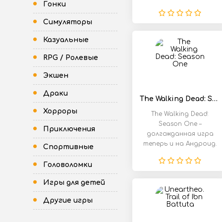
Гонки
рассказывать.
Симуляторы
Казуальные
RPG / Ролевые
Экшен
Драки
The Walking Dead: Season One
Хорроры
The Walking Dead:
Season One –
Приключения
долгожданная игра
теперь и на Андроид.
Спортивные
Вы заключенный,
которого
Головоломки
Игры для детей
Другие игры