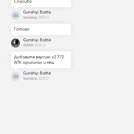
Спасибо.
Gunship Battle
Vasilykop
, 03.01.21
Готово
Gunship Battle
ADMIN
, 02.01.21
Добавьте версию v2.7.72
АПК оригинал и кеш.
Gunship Battle
Vasilykop
, 02.01.21