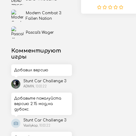
доктора-шарлатана -
бывшего служителя
Modern Combat 3:
Fallen Nation
Pascal's Wager
Комментируют
игры
Добавил версию
Stunt Car Challenge 3
ADMIN
, 13.03.22
Добавьте пожалуйста
версию 2.15 мод,на
дубокс.
Stunt Car Challenge 3
Vasilykop
, 10.03.22