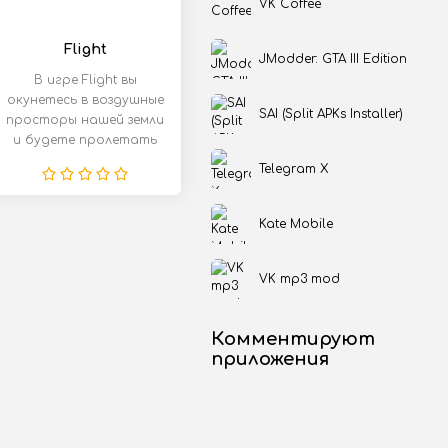
VK Coffee
Flight
JModder: GTA III Edition
В игре Flight вы
окунетесь в воздушные
SAI (Split APKs Installer)
просторы нашей земли
и будете пролетать
над всем миром,
Telegram X
Kate Mobile
VK mp3 mod
Комментируют
приложения