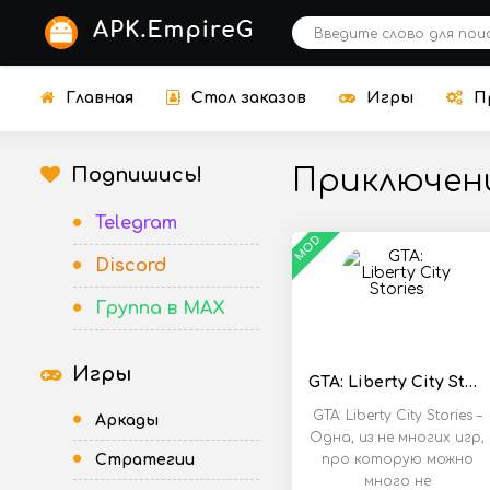
Главная
Стол заказов
Игры
П
Подпишись!
Приключен
Telegram
MOD
Discord
Группа в MAX
Игры
GTA: Liberty City Stories
GTA: Liberty City Stories –
Аркады
Одна, из не многих игр,
Стратегии
про которую можно
много не