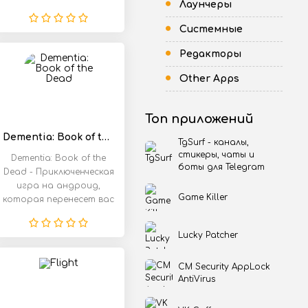
Лаунчеры
Вам персонаж
приговорен
Системные
Редакторы
Other Apps
Топ приложений
Dementia: Book of the Dead
TgSurf - каналы,
стикеры, чаты и
Dementia: Book of the
боты для Telegram
Dead - Приключенческая
игра на андроид,
Game Killer
которая перенесет вас
в мир
Lucky Patcher
CM Security AppLock
AntiVirus