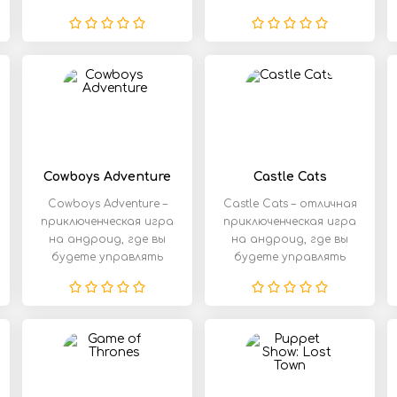
сюжетом полным
именно?
иронии и
Отправляйтесь и
Cowboys Adventure
Castle Cats
Cowboys Adventure –
Castle Cats – отличная
приключенческая игра
приключенческая игра
на андроид, где вы
на андроид, где вы
будете управлять
будете управлять
ковбоем на Диком
воинственными