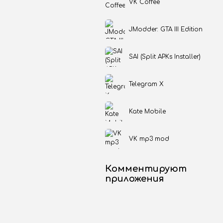
VK Coffee
JModder: GTA III Edition
SAI (Split APKs Installer)
Telegram X
Kate Mobile
VK mp3 mod
Комментируют
приложения