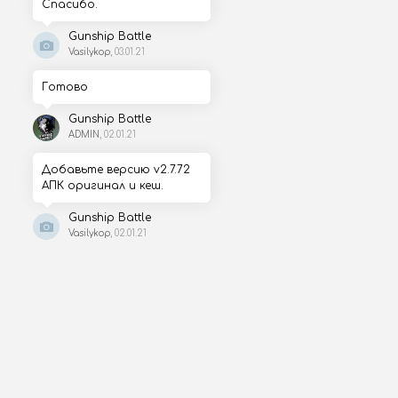
Спасибо.
Gunship Battle
Vasilykop
, 03.01.21
Готово
Gunship Battle
ADMIN
, 02.01.21
Добавьте версию v2.7.72
АПК оригинал и кеш.
Gunship Battle
Vasilykop
, 02.01.21