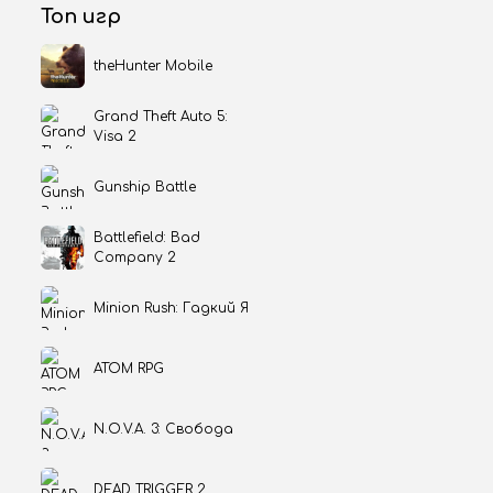
Топ игр
theHunter Mobile
Grand Theft Auto 5:
Visa 2
Gunship Battle
Battlefield: Bad
Company 2
Minion Rush: Гадкий Я
ATOM RPG
N.O.V.A. 3: Свобода
DEAD TRIGGER 2