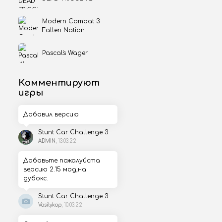
Modern Combat 3:
Fallen Nation
Pascal's Wager
Комментируют
игры
Добавил версию
Stunt Car Challenge 3
ADMIN
, 13.03.22
Добавьте пожалуйста
версию 2.15 мод,на
дубокс.
Stunt Car Challenge 3
Vasilykop
, 10.03.22