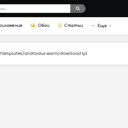
риложения
Обои
Статьи
Еще
 /templates/androidus-warm/download.tpl